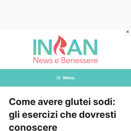
Vai
al
contenuto
Menu
Come avere glutei sodi:
gli esercizi che dovresti
conoscere