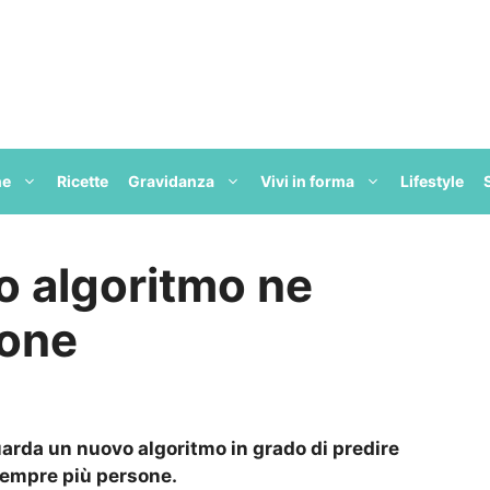
ne
Ricette
Gravidanza
Vivi in forma
Lifestyle
o algoritmo ne
ione
uarda un nuovo algoritmo in grado di predire
sempre più persone.