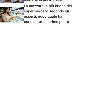
La mozzarella più buona del
supermercato secondo gli
esperti: ecco quale ha
conquistato il primo posto