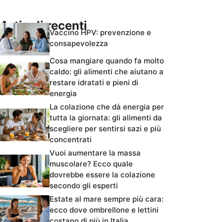
Articoli recenti
Vaccino HPV: prevenzione e
consapevolezza
Cosa mangiare quando fa molto
caldo: gli alimenti che aiutano a
restare idratati e pieni di
energia
La colazione che dà energia per
tutta la giornata: gli alimenti da
scegliere per sentirsi sazi e più
concentrati
Vuoi aumentare la massa
muscolare? Ecco quale
dovrebbe essere la colazione
secondo gli esperti
Estate al mare sempre più cara:
ecco dove ombrellone e lettini
costano di più in Italia