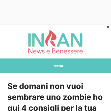
Vai
al
contenuto
Menu
Se domani non vuoi
sembrare uno zombie ho
qui 4 consigli per la tua