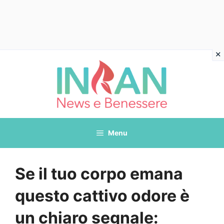
Vai
al
contenuto
Menu
Se il tuo corpo emana
questo cattivo odore è
un chiaro segnale: