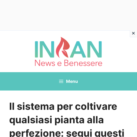
Vai
al
contenuto
Menu
Il sistema per coltivare
qualsiasi pianta alla
perfezione: segui questi