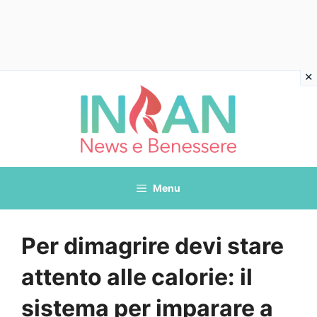
Vai
al
contenuto
Menu
Per dimagrire devi stare
attento alle calorie: il
sistema per imparare a