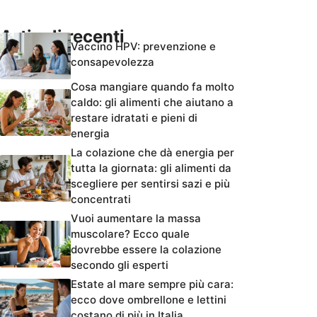
Articoli recenti
Vaccino HPV: prevenzione e
consapevolezza
Cosa mangiare quando fa molto
caldo: gli alimenti che aiutano a
restare idratati e pieni di
energia
La colazione che dà energia per
tutta la giornata: gli alimenti da
scegliere per sentirsi sazi e più
concentrati
Vuoi aumentare la massa
muscolare? Ecco quale
dovrebbe essere la colazione
secondo gli esperti
Estate al mare sempre più cara:
ecco dove ombrellone e lettini
costano di più in Italia