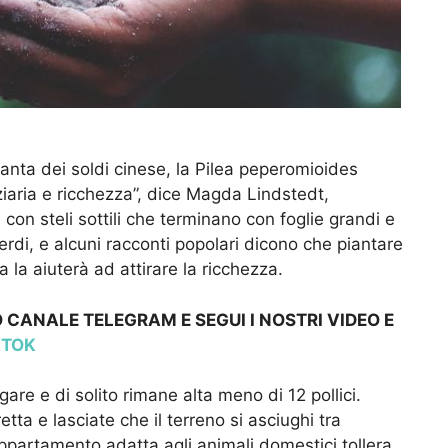
anta dei soldi cinese, la Pilea peperomioides
nziaria e ricchezza”, dice Magda Lindstedt,
 con steli sottili che terminano con foglie grandi e
di, e alcuni racconti popolari dicono che piantare
 la aiuterà ad attirare la ricchezza.
 CANALE TELEGRAM E SEGUI I NOSTRI VIDEO E
KTOK
are e di solito rimane alta meno di 12 pollici.
tta e lasciate che il terreno si asciughi tra
’appartamento adatta agli animali domestici tollera