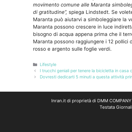
movimento comune alle Maranta simboleggi
di gratitudine”,
spiega Lindstedt. Se volet
Maranta può aiutarvi a simboleggiare la vo
Maranta possono crescere in luce indirett
bisogno di acqua appena prima che il terre
Maranta possono raggiungere i 12 pollici 
rosso e argento sulle foglie verdi.
Categorie
Lifestyle
I trucchi geniali per tenere la bicicletta in ca
Dovresti dedicarti 5 minuti a questa attività pr
Inran.it di proprietà di DMM COMPANY S
Testata Giornal