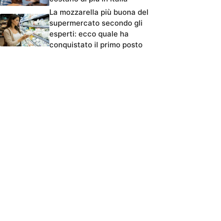
La mozzarella più buona del
supermercato secondo gli
esperti: ecco quale ha
conquistato il primo posto