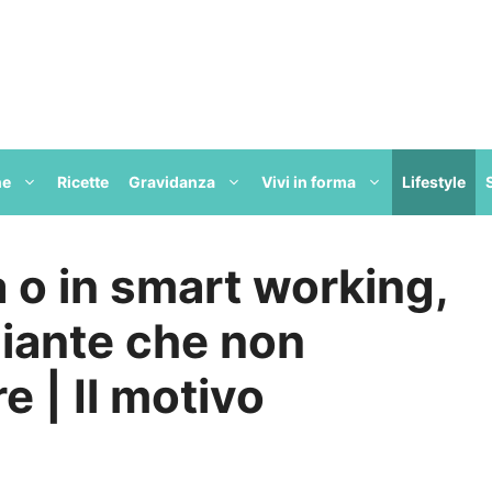
ne
Ricette
Gravidanza
Vivi in forma
Lifestyle
a o in smart working,
piante che non
 | Il motivo