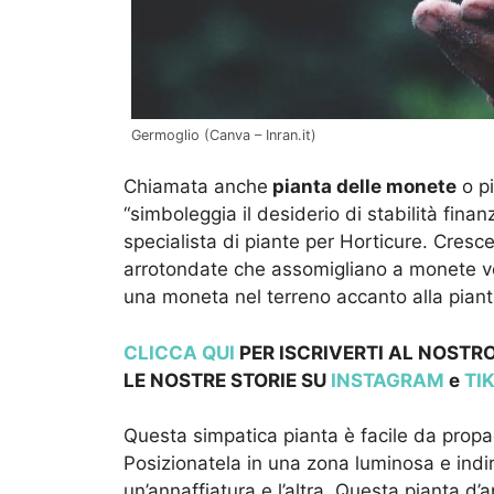
Germoglio (Canva – Inran.it)
Chiamata anche
pianta delle monete
o pi
“simboleggia il desiderio di stabilità fina
specialista di piante per Horticure. Cresce
arrotondate che assomigliano a monete ver
una moneta nel terreno accanto alla pianta
CLICCA QUI
PER ISCRIVERTI AL NOSTRO
LE NOSTRE STOR
IE SU
INSTAGRAM
e
TI
Questa simpatica pianta è facile da propag
Posizionatela in una zona luminosa e indire
un’annaffiatura e l’altra. Questa pianta d