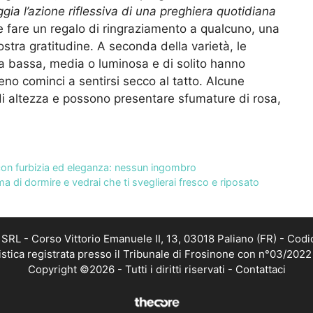
a l’azione riflessiva di una preghiera quotidiana
e fare un regalo di ringraziamento a qualcuno, una
stra gratitudine. A seconda della varietà, le
a bassa, media o luminosa e di solito hanno
no cominci a sentirsi secco al tatto. Alcune
di altezza e possono presentare sfumature di rosa,
sa con furbizia ed eleganza: nessun ingombro
ima di dormire e vedrai che ti sveglierai fresco e riposato
RL - Corso Vittorio Emanuele II, 13, 03018 Paliano (FR) - Codi
istica registrata presso il Tribunale di Frosinone con n°03/202
Copyright ©2026 - Tutti i diritti riservati -
Contattaci