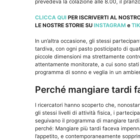
prevedeva la colazione alle 8.00, il pranz
CLICCA QUI
PER ISCRIVERTI AL NOSTRO
LE NOSTRE STOR
IE SU
INSTAGRAM
e
TI
In un’altra occasione, gli stessi parteci
tardiva, con ogni pasto posticipato di quat
piccole dimensioni ma strettamente contro
attentamente monitorate, a cui sono stati f
programma di sonno e veglia in un ambient
Perché mangiare tardi f
I ricercatori hanno scoperto che, nonosta
gli stessi livelli di attività fisica, i part
seguivano il programma di mangiare tardi. U
perché: Mangiare più tardi faceva impenna
l’appetito, e contemporaneamente sopprime