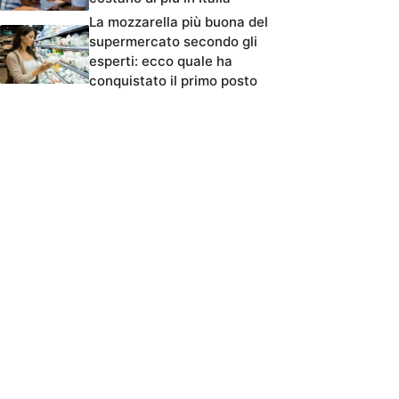
La mozzarella più buona del
supermercato secondo gli
esperti: ecco quale ha
conquistato il primo posto