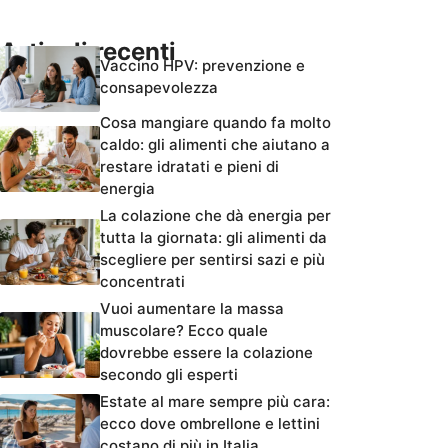
Articoli recenti
Vaccino HPV: prevenzione e
consapevolezza
Cosa mangiare quando fa molto
caldo: gli alimenti che aiutano a
restare idratati e pieni di
energia
La colazione che dà energia per
tutta la giornata: gli alimenti da
scegliere per sentirsi sazi e più
concentrati
Vuoi aumentare la massa
muscolare? Ecco quale
dovrebbe essere la colazione
secondo gli esperti
Estate al mare sempre più cara:
ecco dove ombrellone e lettini
costano di più in Italia