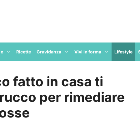
ne
Ricette
Gravidanza
Vivi in forma
Lifestyle
co fatto in casa ti
trucco per rimediare
mosse