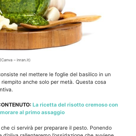
(Canva – inran.it)
siste nel mettere le foglie del basilico in un
va, riempito anche solo per metà. Questa cosa
ntiva.
 CONTENUTO:
La ricetta del risotto cremoso con
nnamorare al primo assaggio
a che ci servirà per preparare il pesto. Ponendo
ine d’oliva rallenteremo l’ossidazione che avviene