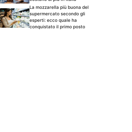
La mozzarella più buona del
supermercato secondo gli
esperti: ecco quale ha
conquistato il primo posto