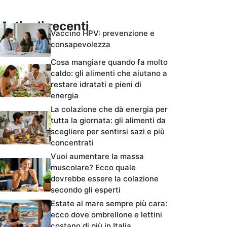
Articoli recenti
Vaccino HPV: prevenzione e
consapevolezza
Cosa mangiare quando fa molto
caldo: gli alimenti che aiutano a
restare idratati e pieni di
energia
La colazione che dà energia per
tutta la giornata: gli alimenti da
scegliere per sentirsi sazi e più
concentrati
Vuoi aumentare la massa
muscolare? Ecco quale
dovrebbe essere la colazione
secondo gli esperti
Estate al mare sempre più cara:
ecco dove ombrellone e lettini
costano di più in Italia