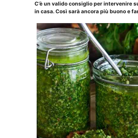
C’è un valido consiglio per intervenire 
in casa. Così sarà ancora più buono e f