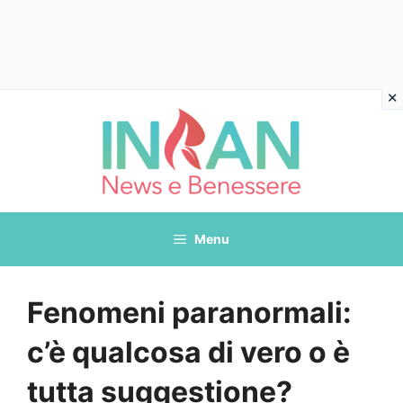
Vai
al
contenuto
Menu
Fenomeni paranormali:
c’è qualcosa di vero o è
tutta suggestione?