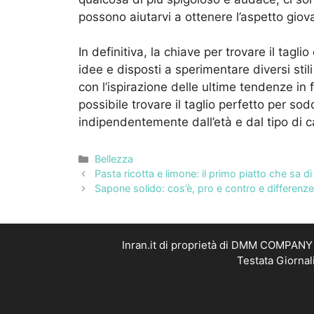
possono aiutarvi a ottenere l’aspetto gio
In definitiva, la chiave per trovare il tagli
idee e disposti a sperimentare diversi stili
con l’ispirazione delle ultime tendenze in 
possibile trovare il taglio perfetto per so
indipendentemente dall’età e dal tipo di ca
Categorie
Bellezza
Pasta ricotta e limone: il primo piatto che sa 
Sapone solido: cos’è, pro e contro e differenze
Inran.it di proprietà di DMM COMPANY S
Testata Giornal