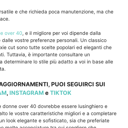
versatile e che richieda poca manutenzione, ma che
ace.
ne over 40
, e il migliore per voi dipende dalla
 e dalle vostre preferenze personali. Un classico
ixie cut sono tutte scelte popolari ed eleganti che
nti. Tuttavia, è importante consultare un
a determinare lo stile più adatto a voi in base alle
ta.
 AGGIORNAMENTI, PUOI SEGUIRCI SUI
AM
,
INSTAGRAM
e
TIKTOK
 le donne over 40 dovrebbe essere lusinghiero e
alto le vostre caratteristiche migliori e a completare
 un look elegante e sofisticato, sia che preferiate
no molte acconciature tra cui scegliere che