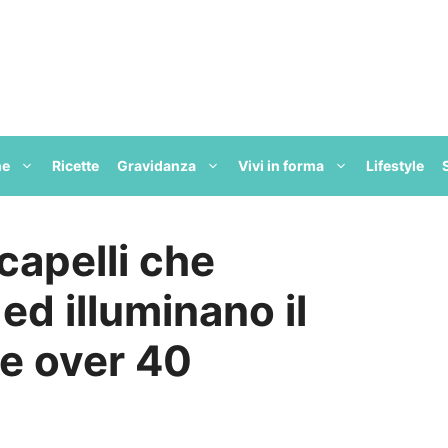
ne
Ricette
Gravidanza
Vivi in forma
Lifestyle
i capelli che
ed illuminano il
le over 40