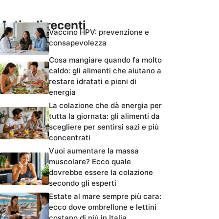
Articoli recenti
Vaccino HPV: prevenzione e
consapevolezza
Cosa mangiare quando fa molto
caldo: gli alimenti che aiutano a
restare idratati e pieni di
energia
La colazione che dà energia per
tutta la giornata: gli alimenti da
scegliere per sentirsi sazi e più
concentrati
Vuoi aumentare la massa
muscolare? Ecco quale
dovrebbe essere la colazione
secondo gli esperti
Estate al mare sempre più cara:
ecco dove ombrellone e lettini
costano di più in Italia