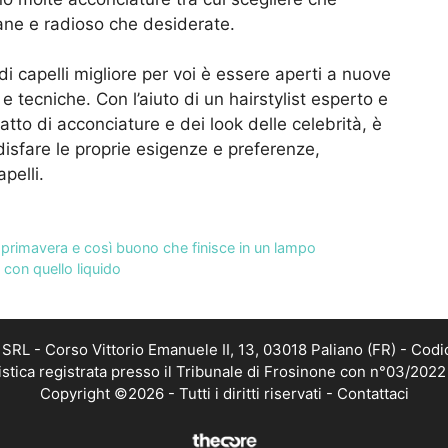
vane e radioso che desiderate.
o di capelli migliore per voi è essere aperti a nuove
 e tecniche. Con l’aiuto di un hairstylist esperto e
fatto di acconciature e dei look delle celebrità, è
ddisfare le proprie esigenze e preferenze,
pelli.
di primavera e così buono che finisce in un lampo
 con quello liquido
RL - Corso Vittorio Emanuele II, 13, 03018 Paliano (FR) - Codi
istica registrata presso il Tribunale di Frosinone con n°03/202
Copyright ©2026 - Tutti i diritti riservati -
Contattaci