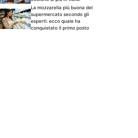
La mozzarella più buona del
supermercato secondo gli
esperti: ecco quale ha
conquistato il primo posto