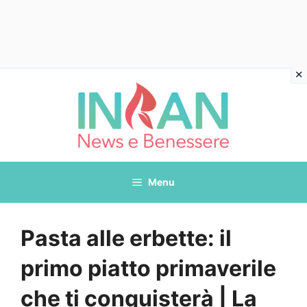
Vai
al
contenuto
Menu
Pasta alle erbette: il
primo piatto primaverile
che ti conquisterà | La