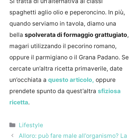
Si tratta di un’alternativa ai classi
spaghetti aglio olio e peperoncino. In più,
quando serviamo in tavola, diamo una
bella
spolverata di formaggio grattugiato
,
magari utilizzando il pecorino romano,
oppure il parmigiano o il Grana Padano. Se
cercate un’altra ricetta primaverile, date
un’occhiata a
questo articolo,
oppure
prendete spunto da quest’altra
sfiziosa
ricetta
.
Categorie
Lifestyle
Alloro: può fare male all’organismo? La