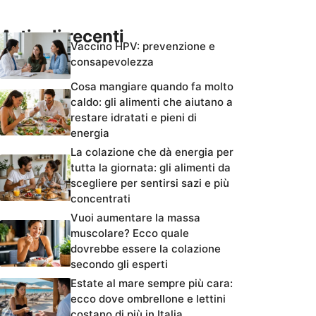
Articoli recenti
Vaccino HPV: prevenzione e
consapevolezza
Cosa mangiare quando fa molto
caldo: gli alimenti che aiutano a
restare idratati e pieni di
energia
La colazione che dà energia per
tutta la giornata: gli alimenti da
scegliere per sentirsi sazi e più
concentrati
Vuoi aumentare la massa
muscolare? Ecco quale
dovrebbe essere la colazione
secondo gli esperti
Estate al mare sempre più cara:
ecco dove ombrellone e lettini
costano di più in Italia