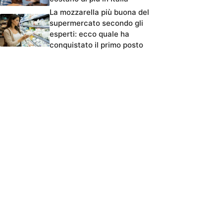
La mozzarella più buona del
supermercato secondo gli
esperti: ecco quale ha
conquistato il primo posto