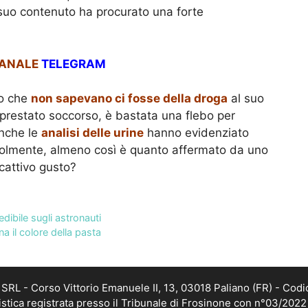
Il suo contenuto ha procurato una forte
CANALE
TELEGRAM
do che
non sapevano ci fosse della droga
al suo
prestato soccorso, è bastata una flebo per
Anche le
analisi delle urine
hanno evidenziato
evolmente, almeno così è quanto affermato da uno
 cattivo gusto?
edibile sugli astronauti
a il colore della pasta
RL - Corso Vittorio Emanuele II, 13, 03018 Paliano (FR) - Codi
istica registrata presso il Tribunale di Frosinone con n°03/202