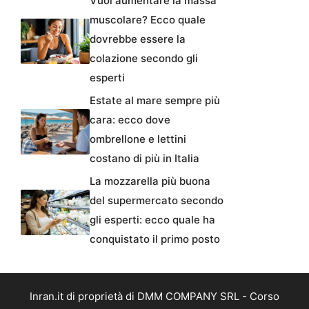
Vuoi aumentare la massa
muscolare? Ecco quale
dovrebbe essere la
colazione secondo gli
esperti
Estate al mare sempre più
cara: ecco dove
ombrellone e lettini
costano di più in Italia
La mozzarella più buona
del supermercato secondo
gli esperti: ecco quale ha
conquistato il primo posto
Inran.it di proprietà di DMM COMPANY SRL - Corso