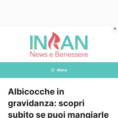
Vai
al
contenuto
Menu
Albicocche in
gravidanza: scopri
subito se puoi mangiarle