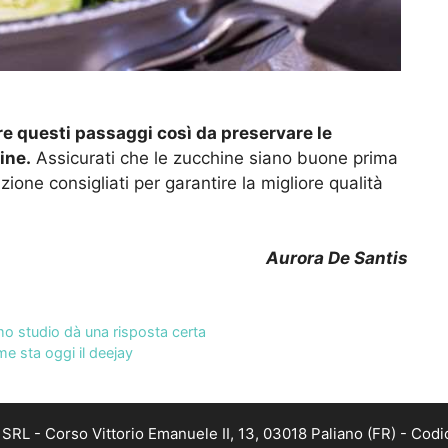
e questi passaggi così da preservare le
ine.
Assicurati che le zucchine siano buone prima
zione consigliati per garantire la migliore qualità
Aurora De Santis
mo studio dà una risposta certa
me sta oggi il deejay
RL - Corso Vittorio Emanuele II, 13, 03018 Paliano (FR) - Codi