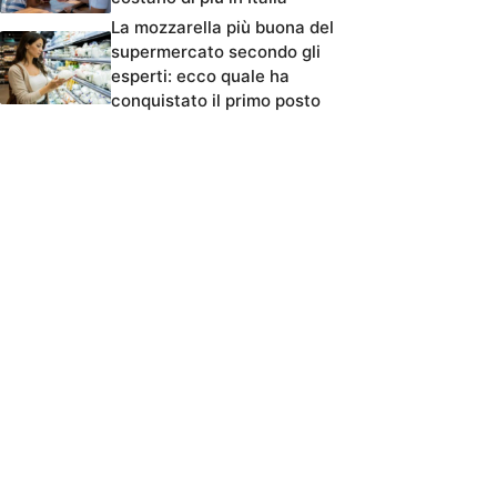
La mozzarella più buona del
supermercato secondo gli
esperti: ecco quale ha
conquistato il primo posto