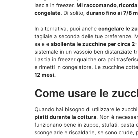
lascia in freezer.
Mi raccomando, ricorda 
congelate.
Di solito,
durano fino ai 7/8 m
In alternativa, puoi anche
congelare le zu
tagliale a seconda delle tue preferenze. M
sale e
sbollenta le zucchine per circa 2-
sistemale in un vassoio ben distanziate tr
Lascia in freezer qualche ora poi trasferis
e rimetti in congelatore. Le zucchine cott
12 mesi.
Come usare le zucc
Quando hai bisogno di utilizzare le zucch
piatti durante la cottura
. Non è necessar
funzionano bene in zuppe, stufati, pasta e
scongelarle e riscaldarle, se sono crude, 