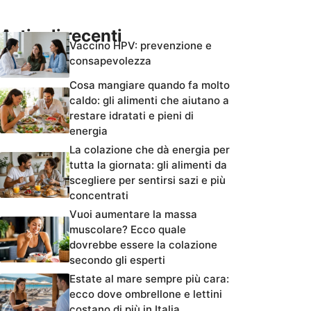
Articoli recenti
Vaccino HPV: prevenzione e
consapevolezza
Cosa mangiare quando fa molto
caldo: gli alimenti che aiutano a
restare idratati e pieni di
energia
La colazione che dà energia per
tutta la giornata: gli alimenti da
scegliere per sentirsi sazi e più
concentrati
Vuoi aumentare la massa
muscolare? Ecco quale
dovrebbe essere la colazione
secondo gli esperti
Estate al mare sempre più cara:
ecco dove ombrellone e lettini
costano di più in Italia