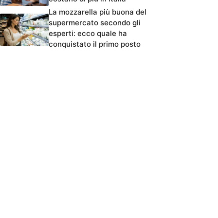
La mozzarella più buona del
supermercato secondo gli
esperti: ecco quale ha
conquistato il primo posto