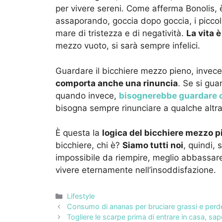
per vivere sereni. Come afferma Bonolis,
assaporando, goccia dopo goccia, i piccoli
mare di tristezza e di negatività.
La vita 
mezzo vuoto, si sarà sempre infelici.
Guardare il bicchiere mezzo pieno, invece
comporta anche una rinuncia
. Se si gua
quando invece,
bisognerebbe guardare ci
bisogna sempre rinunciare a qualche altra c
È questa la
logica del bicchiere mezzo 
bicchiere, chi è?
Siamo tutti noi
, quindi, 
impossibile da riempire, meglio abbassare 
vivere eternamente nell’insoddisfazione.
Categorie
Lifestyle
Consumo di ananas per bruciare grassi e perder
Togliere le scarpe prima di entrare in casa, sap