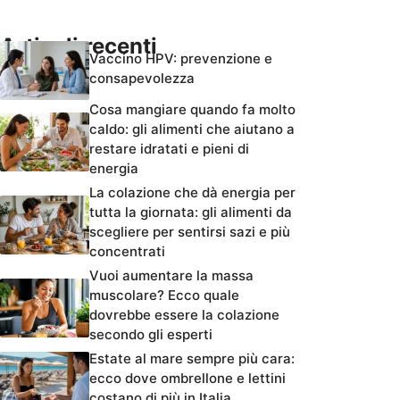
Articoli recenti
Vaccino HPV: prevenzione e
consapevolezza
Cosa mangiare quando fa molto
caldo: gli alimenti che aiutano a
restare idratati e pieni di
energia
La colazione che dà energia per
tutta la giornata: gli alimenti da
scegliere per sentirsi sazi e più
concentrati
Vuoi aumentare la massa
muscolare? Ecco quale
dovrebbe essere la colazione
secondo gli esperti
Estate al mare sempre più cara:
ecco dove ombrellone e lettini
costano di più in Italia