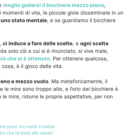
 è
meglio godersi il bicchiere mezzo pieno
,
 momenti di vita, le piccole gioie disseminate in un
è uno stato mentale
, e se guardiamo il bicchiere
,
ci induce a fare delle scelte
, e
ogni scelta
rda solo ciò a cui si è rinunciato, si vive male,
ò che si è ottenuto
. Per ottenere qualcosa,
osa, è il gioco della vita.
pieno e mezzo vuoto
. Ma metaforicamente, il
se le mire sono troppo alte, e l’orlo del bicchiere è
le mire, ridurre le proprie aspettative, per non
e peso: tra verità e bufala
evi che fa bene alla salute?