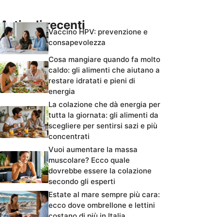
Articoli recenti
Vaccino HPV: prevenzione e
consapevolezza
Cosa mangiare quando fa molto
caldo: gli alimenti che aiutano a
restare idratati e pieni di
energia
La colazione che dà energia per
tutta la giornata: gli alimenti da
scegliere per sentirsi sazi e più
concentrati
Vuoi aumentare la massa
muscolare? Ecco quale
dovrebbe essere la colazione
secondo gli esperti
Estate al mare sempre più cara:
ecco dove ombrellone e lettini
costano di più in Italia