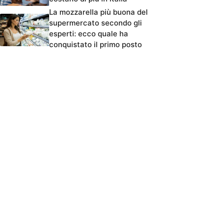
La mozzarella più buona del
supermercato secondo gli
esperti: ecco quale ha
conquistato il primo posto