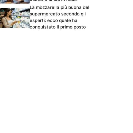
La mozzarella più buona del
supermercato secondo gli
esperti: ecco quale ha
conquistato il primo posto