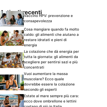
Articoli recenti
Vaccino HPV: prevenzione e
consapevolezza
Cosa mangiare quando fa molto
caldo: gli alimenti che aiutano a
restare idratati e pieni di
energia
La colazione che dà energia per
tutta la giornata: gli alimenti da
scegliere per sentirsi sazi e più
concentrati
Vuoi aumentare la massa
muscolare? Ecco quale
dovrebbe essere la colazione
secondo gli esperti
Estate al mare sempre più cara:
ecco dove ombrellone e lettini
costano di più in Italia