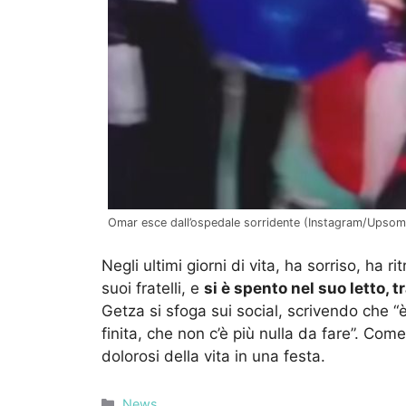
Omar esce dall’ospedale sorridente (Instagram/Upsomed
Negli ultimi giorni di vita, ha sorriso, ha r
suoi fratelli, e
si è spento nel suo letto, 
Getza si sfoga sui social, scrivendo che “è 
finita, che non c’è più nulla da fare”. Com
dolorosi della vita in una festa.
Categorie
News