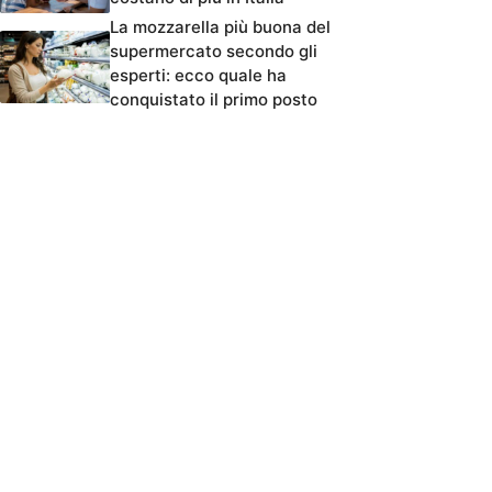
La mozzarella più buona del
supermercato secondo gli
esperti: ecco quale ha
conquistato il primo posto