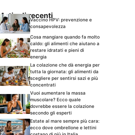
Articoli recenti
Vaccino HPV: prevenzione e
consapevolezza
Cosa mangiare quando fa molto
caldo: gli alimenti che aiutano a
restare idratati e pieni di
energia
La colazione che dà energia per
tutta la giornata: gli alimenti da
scegliere per sentirsi sazi e più
concentrati
Vuoi aumentare la massa
muscolare? Ecco quale
dovrebbe essere la colazione
secondo gli esperti
Estate al mare sempre più cara:
ecco dove ombrellone e lettini
costano di più in Italia