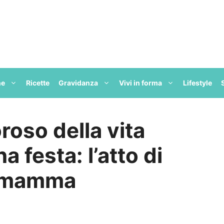
ne
Ricette
Gravidanza
Vivi in forma
Lifestyle
oroso della vita
a festa: l’atto di
a mamma