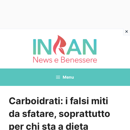
Vai
al
contenuto
Menu
Carboidrati: i falsi miti
da sfatare, soprattutto
per chi sta a dieta