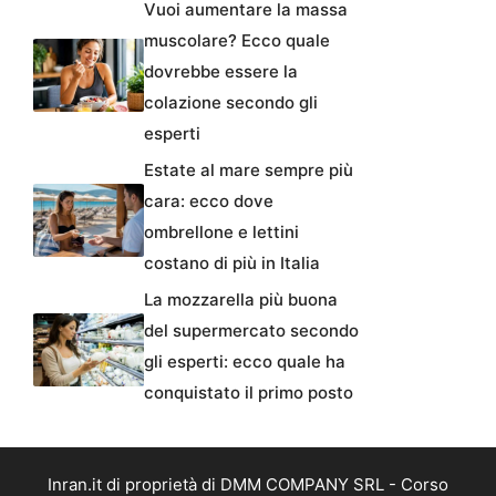
Vuoi aumentare la massa
muscolare? Ecco quale
dovrebbe essere la
colazione secondo gli
esperti
Estate al mare sempre più
cara: ecco dove
ombrellone e lettini
costano di più in Italia
La mozzarella più buona
del supermercato secondo
gli esperti: ecco quale ha
conquistato il primo posto
Inran.it di proprietà di DMM COMPANY SRL - Corso