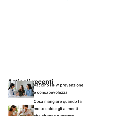
Articoli recenti
Vaccino HPV: prevenzione
e consapevolezza
Cosa mangiare quando fa
molto caldo: gli alimenti
che aiutano a restare