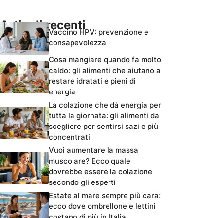
Articoli recenti
Vaccino HPV: prevenzione e
consapevolezza
Cosa mangiare quando fa molto
caldo: gli alimenti che aiutano a
restare idratati e pieni di
energia
La colazione che dà energia per
tutta la giornata: gli alimenti da
scegliere per sentirsi sazi e più
concentrati
Vuoi aumentare la massa
muscolare? Ecco quale
dovrebbe essere la colazione
secondo gli esperti
Estate al mare sempre più cara:
ecco dove ombrellone e lettini
costano di più in Italia