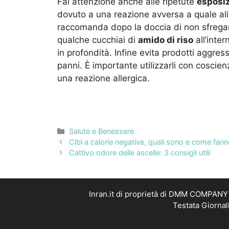
Fai attenzione anche alle ripetute
esposiz
dovuto a una reazione avversa a quale al
raccomanda dopo la doccia di non sfregare
qualche cucchiai di
amido di riso
all’inter
in profondità. Infine evita prodotti aggress
panni. È importante utilizzarli con coscien
una reazione allergica.
Categorie
Salute e Benessere
Cibi a calorie negative, quali sono e come fann
Cattivo odore delle ascelle: 3 consigli utili
Inran.it di proprietà di DMM COMPANY S
Testata Giornal