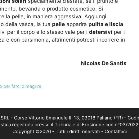
ioni solari
specialmente d’estate, se il prurito è
imento, bevanda o prodotto cosmetico. Si
 la pelle, in maniera aggressiva. Aggiungi
no della vasca, la tua
pelle
apparirà
pulita e liscia
ivi per il corpo e lo stesso vale per i
detersivi
per i
za e con parsimonia, altrimenti potresti incorrere in
Nicolas De Santis
o per farci dimagrire
RL - Corso Vittorio Emanuele II, 13, 03018 Paliano (FR) - Codi
istica registrata presso il Tribunale di Frosinone con n°03/202
Copyright ©2026 - Tutti i diritti riservati -
Contattaci