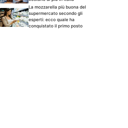
La mozzarella più buona del
supermercato secondo gli
esperti: ecco quale ha
conquistato il primo posto