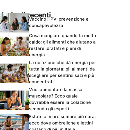
Articoli recenti
Vaccino HPV: prevenzione e
consapevolezza
Cosa mangiare quando fa molto
caldo: gli alimenti che aiutano a
restare idratati e pieni di
energia
La colazione che dà energia per
tutta la giornata: gli alimenti da
scegliere per sentirsi sazi e più
concentrati
Vuoi aumentare la massa
muscolare? Ecco quale
dovrebbe essere la colazione
secondo gli esperti
Estate al mare sempre più cara:
ecco dove ombrellone e lettini
costano di più in Italia