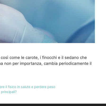
t, così come le carote, i finocchi e il sedano che
, ma non per importanza, cambia periodicamente il
e il fisico in salute e perdere peso
principali?