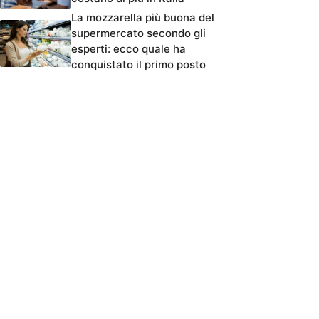
La mozzarella più buona del
supermercato secondo gli
esperti: ecco quale ha
conquistato il primo posto