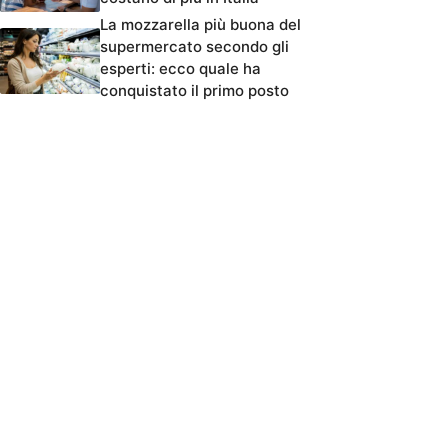
La mozzarella più buona del
supermercato secondo gli
esperti: ecco quale ha
conquistato il primo posto