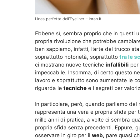
Linea perfetta dell’Eyeliner – Inran.it
Ebbene sì, sembra proprio che in questi ul
propria rivoluzione che potrebbe cambiar
ben sappiamo, infatti, l’arte del trucco 
soprattutto notorietà, soprattutto
tra le s
ci mostrano nuove tecniche
infallibili
per 
impeccabile. Insomma, di certo questo nel
lavoro e soprattutto sono aumentate le c
riguarda le
tecniche
e i segreti per valoriz
In particolare, però, quando parliamo del
rappresenta una vera e propria sfida per ta
mille anni di pratica, a volte ci sembra q
propria sfida senza precedenti. Eppure, 
osservare in giro per il
web,
pare quasi ch