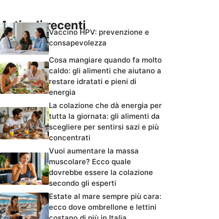
Articoli recenti
Vaccino HPV: prevenzione e
consapevolezza
Cosa mangiare quando fa molto
caldo: gli alimenti che aiutano a
restare idratati e pieni di
energia
La colazione che dà energia per
tutta la giornata: gli alimenti da
scegliere per sentirsi sazi e più
concentrati
Vuoi aumentare la massa
muscolare? Ecco quale
dovrebbe essere la colazione
secondo gli esperti
Estate al mare sempre più cara:
ecco dove ombrellone e lettini
costano di più in Italia