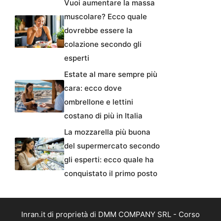
Vuoi aumentare la massa
muscolare? Ecco quale
dovrebbe essere la
colazione secondo gli
esperti
Estate al mare sempre più
cara: ecco dove
ombrellone e lettini
costano di più in Italia
La mozzarella più buona
del supermercato secondo
gli esperti: ecco quale ha
conquistato il primo posto
Inran.it di proprietà di DMM COMPANY SRL - Corso