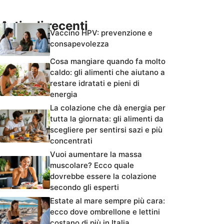
Articoli recenti
Vaccino HPV: prevenzione e
consapevolezza
Cosa mangiare quando fa molto
caldo: gli alimenti che aiutano a
restare idratati e pieni di
energia
La colazione che dà energia per
tutta la giornata: gli alimenti da
scegliere per sentirsi sazi e più
concentrati
Vuoi aumentare la massa
muscolare? Ecco quale
dovrebbe essere la colazione
secondo gli esperti
Estate al mare sempre più cara:
ecco dove ombrellone e lettini
costano di più in Italia