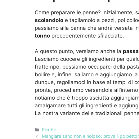
Come preparare le penne? Inizialmente, s
scolandolo
e tagliamolo a pezzi, poi collo
passiamo alla panna che andrà versata i
tonno
precedentemente sfilacciato.
A questo punto, versiamo anche la
passa
Lasciamo cuocere gli ingredienti per qual
frattempo, possiamo occuparci della pas
bollire e, infine, saliamo e aggiungiamo l
dunque, regoliamoci in base ai tempi di co
pronta, procediamo versandola all’interno
notiamo che è troppo asciutta aggiungia
amalgamare tutti gli ingredienti e aggiung
La nostra variante delle tradizionali penn
Categorie
Ricette
Mangiare sano non è noioso: prova il polpetto