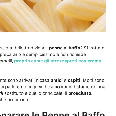
ssima delle tradizionali
penne al baffo
? Si tratta di
 prepararlo è semplicissimo e non richiede
rnelli,
proprio come gli strozzapreti con crema
te sono arrivati in casa
amici
e
ospiti
. Molti sono
cui parleremo oggi, vi diciamo immediatamente una
 sostituito è quello principale, il
prosciutto
.
 che occorrono.
eparare le Penne al Baffo