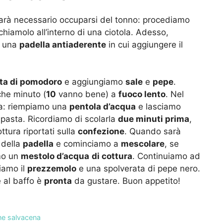
arà necessario occuparsi del tonno: procediamo
chiamolo all’interno di una ciotola. Adesso,
n una
padella antiaderente
in cui aggiungere il
ta di pomodoro
e aggiungiamo
sale
e
pepe
.
che minuto (
10
vanno bene) a
fuoco lento
. Nel
ta: riempiamo una
pentola d’acqua
e lasciamo
a pasta. Ricordiamo di scolarla
due minuti prima
,
ttura riportati sulla
confezione
. Quando sarà
 della
padella
e cominciamo a
mescolare
, se
mo un
mestolo d’acqua
di cottura
. Continuiamo ad
iamo il
prezzemolo
e una spolverata di pepe nero.
e al baffo è
pronta
da gustare. Buon appetito!
ne salvacena