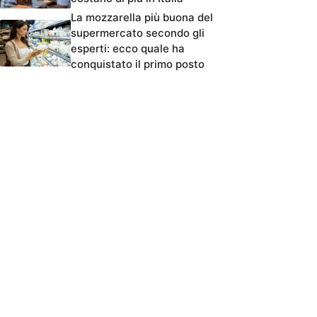
La mozzarella più buona del
supermercato secondo gli
esperti: ecco quale ha
conquistato il primo posto