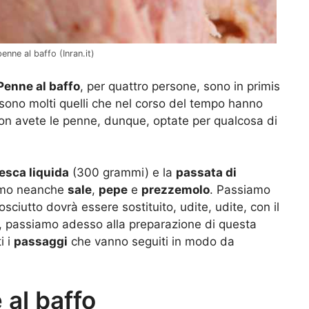
penne al baffo (Inran.it)
Penne al baffo
, per quattro persone, sono in primis
 sono molti quelli che nel corso del tempo hanno
 non avete le penne, dunque, optate per qualcosa di
resca liquida
(300 grammi) e la
passata di
amo neanche
sale
,
pepe
e
prezzemolo
. Passiamo
osciutto dovrà essere sostituito, udite, udite, con il
te, passiamo adesso alla preparazione di questa
i i
passaggi
che vanno seguiti in modo da
al baffo