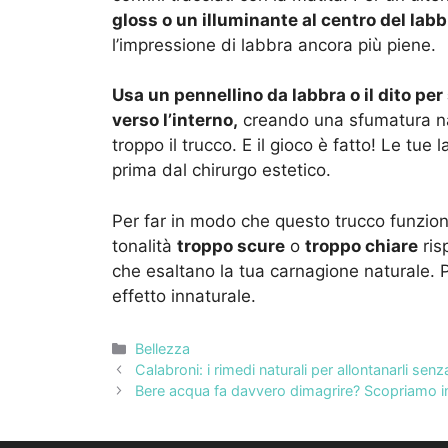
gloss o un illuminante al centro del labb
l’impressione di labbra ancora più piene.
Usa un pennellino da labbra o il dito pe
verso l’interno,
creando una sfumatura nat
troppo il trucco. E il gioco è fatto! Le t
prima dal chirurgo estetico.
Per far in modo che questo trucco funzioni
tonalità
troppo scure
o
troppo chiare
ris
che esaltano la tua carnagione naturale. 
effetto innaturale.
Categorie
Bellezza
Calabroni: i rimedi naturali per allontanarli senz
Bere acqua fa davvero dimagrire? Scopriamo in