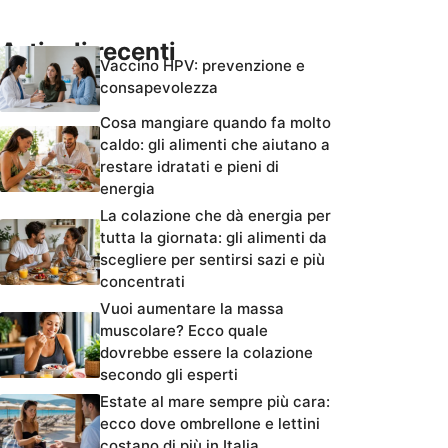
Articoli recenti
Vaccino HPV: prevenzione e
consapevolezza
Cosa mangiare quando fa molto
caldo: gli alimenti che aiutano a
restare idratati e pieni di
energia
La colazione che dà energia per
tutta la giornata: gli alimenti da
scegliere per sentirsi sazi e più
concentrati
Vuoi aumentare la massa
muscolare? Ecco quale
dovrebbe essere la colazione
secondo gli esperti
Estate al mare sempre più cara:
ecco dove ombrellone e lettini
costano di più in Italia