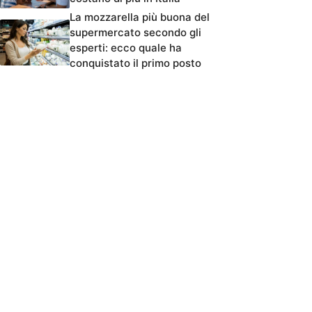
La mozzarella più buona del
supermercato secondo gli
esperti: ecco quale ha
conquistato il primo posto