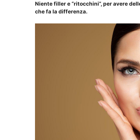
Niente filler e “ritocchini”, per avere d
che fa la differenza.