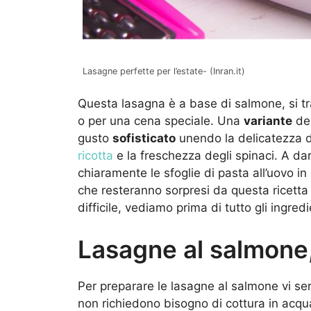
Lasagne perfette per l’estate- (Inran.it)
Questa lasagna è a base di salmone, si tra
o per una cena speciale. Una
variante
del
gusto
sofisticato
unendo la delicatezza 
ricotta
e la freschezza degli spinaci. A dar
chiaramente le sfoglie di pasta all’uovo in
che resteranno sorpresi da questa ricett
difficile, vediamo prima di tutto gli ingre
Lasagne al salmone,
Per preparare le lasagne al salmone vi se
non richiedono bisogno di cottura in acqu