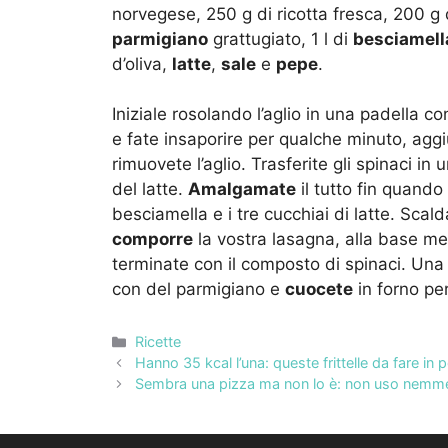
norvegese, 250 g di ricotta fresca, 200 g di
parmigiano
grattugiato, 1 l di
besciamell
d’oliva,
latte
,
sale
e
pepe
.
Iniziale rosolando l’aglio in una padella con
e fate insaporire per qualche minuto, aggi
rimuovete l’aglio. Trasferite gli spinaci in
del latte.
Amalgamate
il tutto fin quand
besciamella e i tre cucchiai di latte. Scald
comporre
la vostra lasagna, alla base met
terminate con il composto di spinaci. Una v
con del parmigiano e
cuocete
in forno per
Categorie
Ricette
Hanno 35 kcal l’una: queste frittelle da fare in 
Sembra una pizza ma non lo è: non uso nemmeno