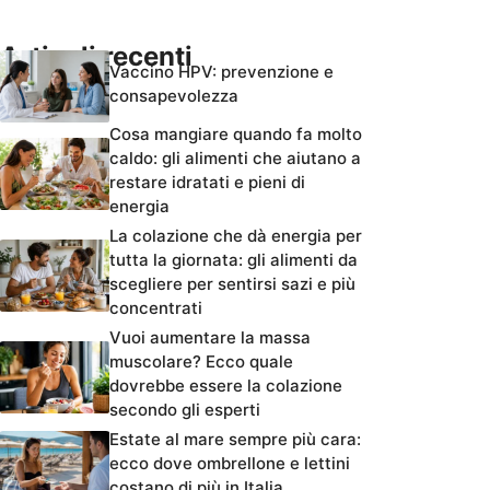
Articoli recenti
Vaccino HPV: prevenzione e
consapevolezza
Cosa mangiare quando fa molto
caldo: gli alimenti che aiutano a
restare idratati e pieni di
energia
La colazione che dà energia per
tutta la giornata: gli alimenti da
scegliere per sentirsi sazi e più
concentrati
Vuoi aumentare la massa
muscolare? Ecco quale
dovrebbe essere la colazione
secondo gli esperti
Estate al mare sempre più cara:
ecco dove ombrellone e lettini
costano di più in Italia