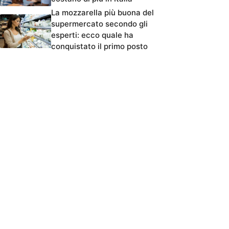
La mozzarella più buona del
supermercato secondo gli
esperti: ecco quale ha
conquistato il primo posto