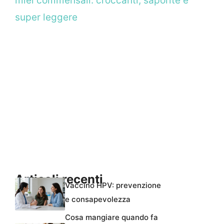
miei commensali: croccanti, saporite e
super leggere
Articoli recenti
Vaccino HPV: prevenzione
e consapevolezza
Cosa mangiare quando fa