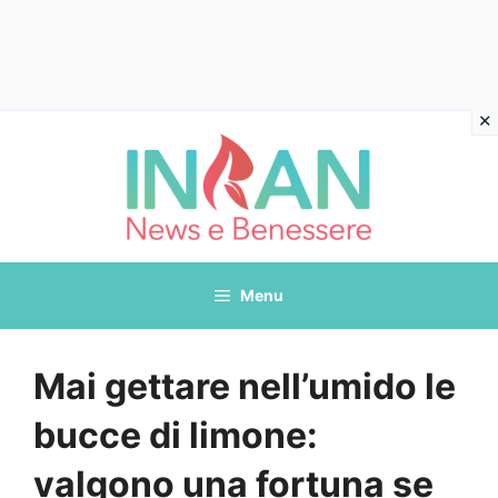
Vai
al
contenuto
Menu
Mai gettare nell’umido le
bucce di limone:
valgono una fortuna se