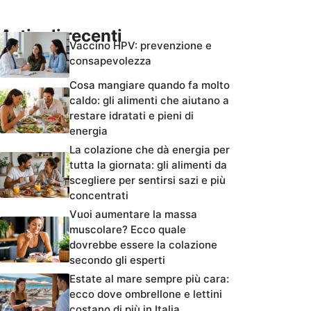
Articoli recenti
Vaccino HPV: prevenzione e
consapevolezza
Cosa mangiare quando fa molto
caldo: gli alimenti che aiutano a
restare idratati e pieni di
energia
La colazione che dà energia per
tutta la giornata: gli alimenti da
scegliere per sentirsi sazi e più
concentrati
Vuoi aumentare la massa
muscolare? Ecco quale
dovrebbe essere la colazione
secondo gli esperti
Estate al mare sempre più cara:
ecco dove ombrellone e lettini
costano di più in Italia