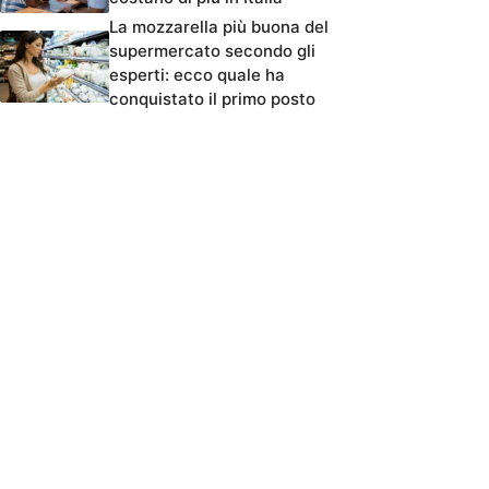
La mozzarella più buona del
supermercato secondo gli
esperti: ecco quale ha
conquistato il primo posto