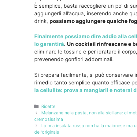
È semplice, basta raccogliere un po’ di succ
aggiungerli all’acqua, inserendo anche qual
drink,
possiamo aggiungere qualche fog
Finalmente possiamo dire addio alla cell
lo garantirà
.
Un cocktail rinfrescane e b
eliminare le tossine e per idratare il corpo
prevenendo gonfiori addominali.
Si prepara facilmente, si può conservare i
rimedio tanto semplice quanto efficace pe
la cellulite: prova a mangiarli e noterai 
Categorie
Ricette
Melanzane nella pasta, non alla siciliana: ci me
cremosissima
La mia insalata russa non ha la maionese ma u
dell’originale