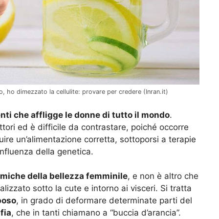
 ho dimezzato la cellulite: provare per credere (Inran.it)
nti che affligge le donne di tutto il mondo
.
tori ed è difficile da contrastare, poiché occorre
uire un’alimentazione corretta, sottoporsi a terapie
nfluenza della genetica.
emiche della bellezza femminile
, e non è altro che
izzato sotto la cute e intorno ai visceri. Si tratta
poso
, in grado di deformare determinate parti del
fia
, che in tanti chiamano a “buccia d’arancia”.