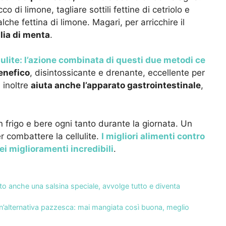
o di limone, tagliare sottili fettine di cetriolo e
che fettina di limone. Magari, per arricchire il
lia di menta
.
ulite: l’azione combinata di questi due metodi ce
enefico
, disintossicante e drenante, eccellente per
, inoltre
aiuta anche l’apparato gastrointestinale
,
n frigo e bere ogni tanto durante la giornata. Un
r combattere la cellulite.
I migliori alimenti contro
dei miglioramenti incredibili
.
tto anche una salsina speciale, avvolge tutto e diventa
n’alternativa pazzesca: mai mangiata così buona, meglio