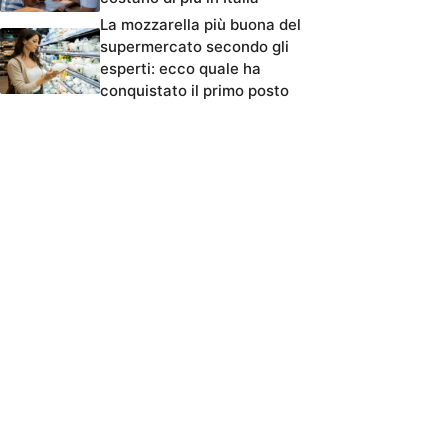
La mozzarella più buona del
supermercato secondo gli
esperti: ecco quale ha
conquistato il primo posto