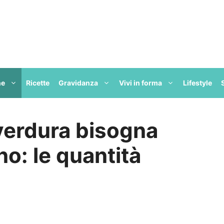
ne
Ricette
Gravidanza
Vivi in forma
Lifestyle
 verdura bisogna
no: le quantità