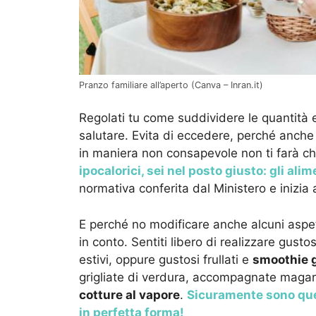
Pranzo familiare all’aperto (Canva – Inran.it)
Regolati tu come suddividere le quantità
salutare. Evita di eccedere, perché anche l
in maniera non consapevole non ti farà c
ipocalorici, sei nel posto giusto: gli ali
normativa conferita dal Ministero e inizia 
E perché no modificare anche alcuni aspet
in conto. Sentiti libero di realizzare gust
estivi, oppure gustosi frullati e
smoothie g
grigliate di verdura, accompagnate magari
cotture al vapore
.
Sicuramente sono quest
in perfetta forma!