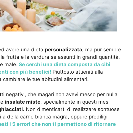
 ed avere una dieta
personalizzata
, ma pur sempre
a frutta e la verdura se assunti in grandi quantità,
he male.
Se cerchi una dieta composta da cibi
menti con più benefici!
Piuttosto attieniti alla
a cambiare le tue abitudini alimentari.
ti negativi, che magari non avevi messo per nulla
ose
insalate miste
, specialmente in questi mesi
hiacciati.
Non dimenticarti di realizzare sontuose
 a della carne bianca magra, oppure prediligi
i i 5 errori che non ti permettono di ritornare