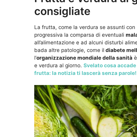
consigliate
La frutta, come la verdura se assunti con 
progressiva la comparsa di eventuali
mala
all’alimentazione e ad alcuni disturbi alim
bada altre patologie, come il
diabete melli
l’
organizzazione mondiale della sanità
è
e verdura al giorno.
Svelato cosa accade 
frutta: la notizia ti lascerà senza parole!