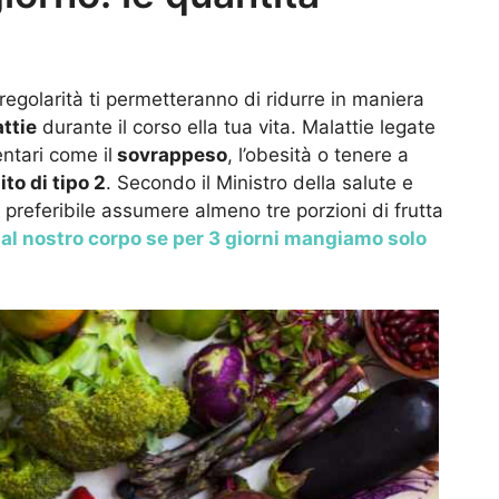
regolarità ti permetteranno di ridurre in maniera
ttie
durante il corso ella tua vita. Malattie legate
entari come il
sovrappeso
, l’obesità o tenere a
to di tipo 2
. Secondo il Ministro della salute e
 preferibile assumere almeno tre porzioni di frutta
al nostro corpo se per 3 giorni mangiamo solo