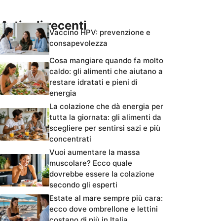
Articoli recenti
Vaccino HPV: prevenzione e
consapevolezza
Cosa mangiare quando fa molto
caldo: gli alimenti che aiutano a
restare idratati e pieni di
energia
La colazione che dà energia per
tutta la giornata: gli alimenti da
scegliere per sentirsi sazi e più
concentrati
Vuoi aumentare la massa
muscolare? Ecco quale
dovrebbe essere la colazione
secondo gli esperti
Estate al mare sempre più cara:
ecco dove ombrellone e lettini
costano di più in Italia