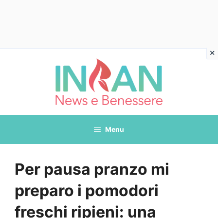
Vai
al
contenuto
Menu
Per pausa pranzo mi
preparo i pomodori
freschi ripieni: una