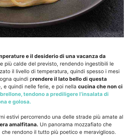
temperature e il desiderio di una vacanza da
 più calde del previsto, rendendo ingestibili le
zato il livello di temperatura, quindi spesso i mesi
sogna quindi p
rendere il lato bello di questa
 e quindi nelle ferie, e poi nella
cucina che non ci
brellone, tendono a prediligere l’insalata di
ona e golosa.
ni estivi percorrendo una delle strade più amate al
era amalfitana.
Un panorama mozzafiato che
 che rendono il tutto più poetico e meraviglioso.