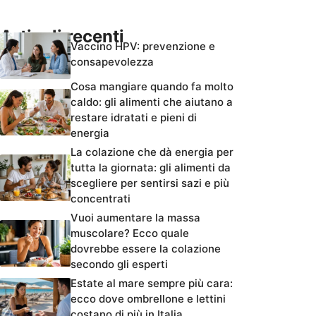
Articoli recenti
Vaccino HPV: prevenzione e
consapevolezza
Cosa mangiare quando fa molto
caldo: gli alimenti che aiutano a
restare idratati e pieni di
energia
La colazione che dà energia per
tutta la giornata: gli alimenti da
scegliere per sentirsi sazi e più
concentrati
Vuoi aumentare la massa
muscolare? Ecco quale
dovrebbe essere la colazione
secondo gli esperti
Estate al mare sempre più cara:
ecco dove ombrellone e lettini
costano di più in Italia