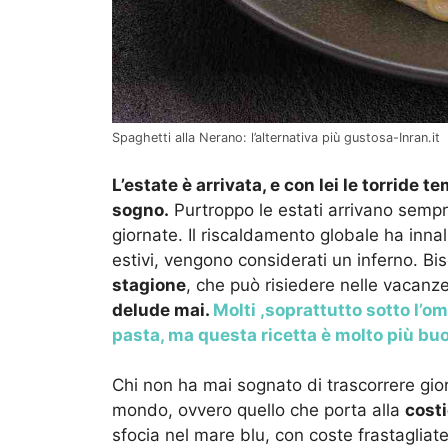
Spaghetti alla Nerano: l’alternativa più gustosa-Inran.it
L’estate è arrivata, e con lei le torride 
sogno.
Purtroppo le estati arrivano sempre
giornate. Il riscaldamento globale ha innal
estivi, vengono considerati un inferno. Bi
stagione
, che può risiedere nelle vacanze,
delude mai.
Molti ,soprattutto sotto l’om
pasta, ma questa ricetta è molto più bu
Chi non ha mai sognato di trascorrere gior
mondo, ovvero quello che porta alla
costi
sfocia nel mare blu, con coste frastagliate