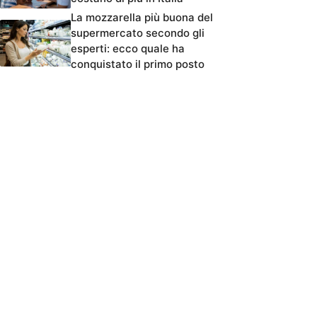
La mozzarella più buona del
supermercato secondo gli
esperti: ecco quale ha
conquistato il primo posto