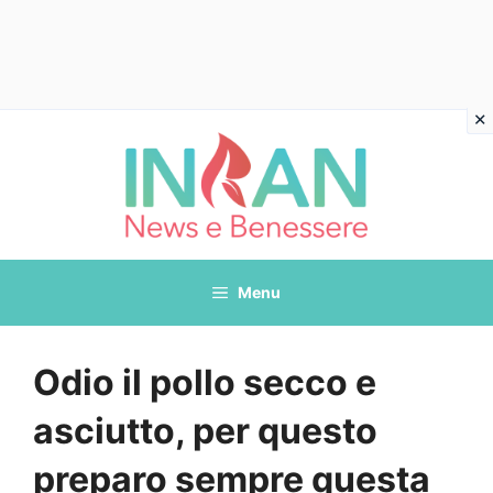
Vai
al
contenuto
Menu
Odio il pollo secco e
asciutto, per questo
preparo sempre questa