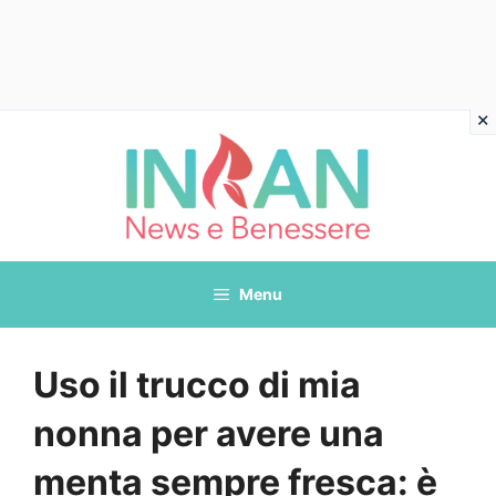
Vai
al
contenuto
Menu
Uso il trucco di mia
nonna per avere una
menta sempre fresca: è