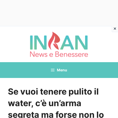
Vai
al
contenuto
Menu
Se vuoi tenere pulito il
water, c’è un’arma
segreta ma forse non lo