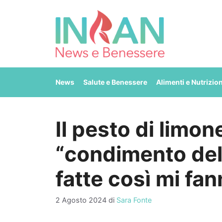
Vai
al
contenuto
News
Salute e Benessere
Alimenti e Nutrizio
Il pesto di limo
“condimento dell
fatte così mi fa
2 Agosto 2024
di
Sara Fonte