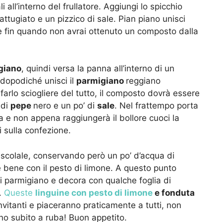
i all’interno del frullatore. Aggiungi lo spicchio
attugiato e un pizzico di sale. Pian piano unisci
lare fin quando non avrai ottenuto un composto dalla
giano
, quindi versa la panna all’interno di un
 dopodiché unisci il
parmigiano
reggiano
arlo sciogliere del tutto, il composto dovrà essere
 di
pepe
nero e un po’ di
sale
. Nel frattempo porta
a e non appena raggiungerà il bollore cuoci la
i sulla confezione.
scolale, conservando però un po’ d’acqua di
e bene con il pesto di limone. A questo punto
di parmigiano e decora con qualche foglia di
e.
Queste
linguine con pesto di limone
e fonduta
vitanti e piaceranno praticamente a tutti, non
nno subito a ruba! Buon appetito.