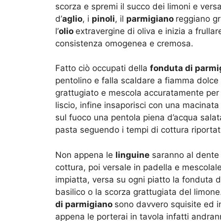
scorza e spremi il succo dei limoni e versal
d’
aglio
, i
pinoli
, il
parmigiano
reggiano gr
l’
olio
extravergine di oliva e inizia a frul
consistenza omogenea e cremosa.
Fatto ciò occupati della
fonduta di parmi
pentolino e falla scaldare a fiamma dolce
grattugiato e mescola accuratamente per f
liscio, infine insaporisci con una macinata
sul fuoco una pentola piena d’acqua salat
pasta seguendo i tempi di cottura riportat
Non appena le
linguine
saranno al dente 
cottura, poi versale in padella e mescolal
impiatta, versa su ogni piatto la fonduta 
basilico o la scorza grattugiata del limon
di parmigiano
sono davvero squisite ed in
appena le porterai in tavola infatti andra