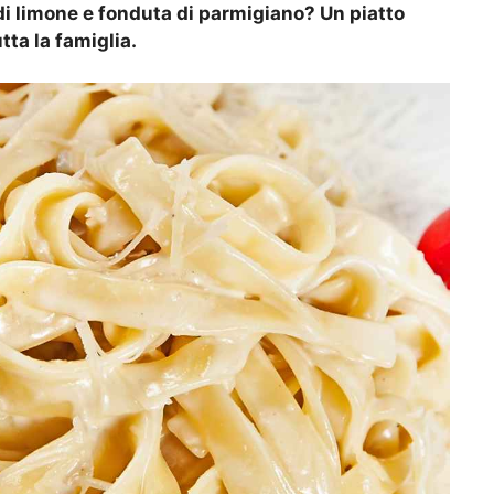
di limone e fonduta di parmigiano? Un piatto
tta la famiglia.