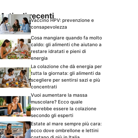
Articoli recenti
Vaccino HPV: prevenzione e
consapevolezza
Cosa mangiare quando fa molto
caldo: gli alimenti che aiutano a
restare idratati e pieni di
energia
La colazione che dà energia per
tutta la giornata: gli alimenti da
scegliere per sentirsi sazi e più
concentrati
Vuoi aumentare la massa
muscolare? Ecco quale
dovrebbe essere la colazione
secondo gli esperti
Estate al mare sempre più cara:
ecco dove ombrellone e lettini
costano di più in Italia