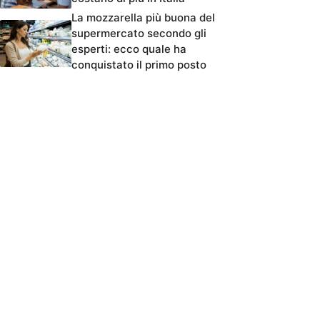
La mozzarella più buona del
supermercato secondo gli
esperti: ecco quale ha
conquistato il primo posto