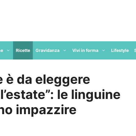
ne
Ricette
Gravidanza
Vivi in forma
Lifestyle
ne è da eleggere
’estate”: le linguine
nno impazzire