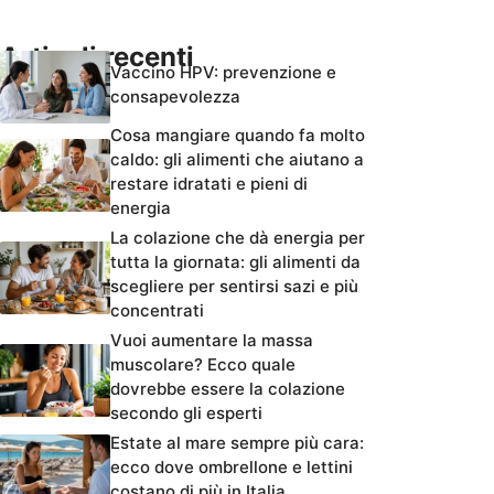
Articoli recenti
Vaccino HPV: prevenzione e
consapevolezza
Cosa mangiare quando fa molto
caldo: gli alimenti che aiutano a
restare idratati e pieni di
energia
La colazione che dà energia per
tutta la giornata: gli alimenti da
scegliere per sentirsi sazi e più
concentrati
Vuoi aumentare la massa
muscolare? Ecco quale
dovrebbe essere la colazione
secondo gli esperti
Estate al mare sempre più cara:
ecco dove ombrellone e lettini
costano di più in Italia