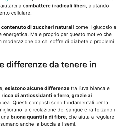
 aiutarci a c
ombattere i radicali liberi
, aiutando
ento cellulare.
 contenuto di zuccheri naturali
come il glucosio e
te energetica. Ma è proprio per questo motivo che
on moderazione da chi soffre di diabete o problemi
e differenze da tenere in
e,
esistono alcune differenze
tra l’uva bianca e
icca di antiossidanti e ferro, grazie ai
lacea. Questi composti sono fondamentali per la
migliorano la circolazione del sangue e rafforzano i
e una
buona quantità di fibre,
che aiuta a regolare
consumano anche la buccia e i semi.