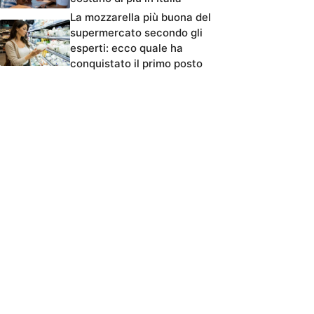
La mozzarella più buona del
supermercato secondo gli
esperti: ecco quale ha
conquistato il primo posto