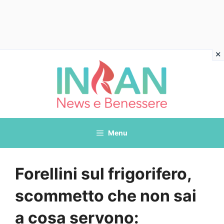
Vai
al
contenuto
Menu
Forellini sul frigorifero,
scommetto che non sai
a cosa servono: