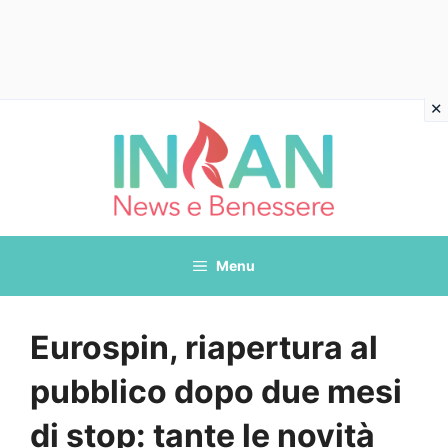
Vai
al
contenuto
Menu
Eurospin, riapertura al
pubblico dopo due mesi
di stop: tante le novità