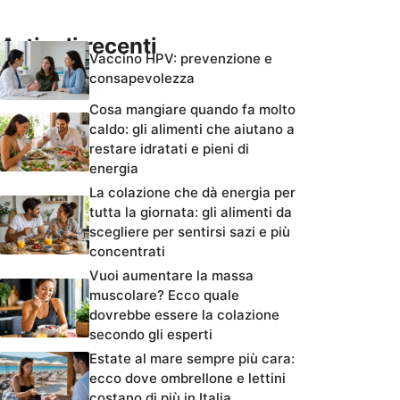
Articoli recenti
Vaccino HPV: prevenzione e
consapevolezza
Cosa mangiare quando fa molto
caldo: gli alimenti che aiutano a
restare idratati e pieni di
energia
La colazione che dà energia per
tutta la giornata: gli alimenti da
scegliere per sentirsi sazi e più
concentrati
Vuoi aumentare la massa
muscolare? Ecco quale
dovrebbe essere la colazione
secondo gli esperti
Estate al mare sempre più cara:
ecco dove ombrellone e lettini
costano di più in Italia