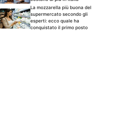
La mozzarella più buona del
supermercato secondo gli
esperti: ecco quale ha
conquistato il primo posto