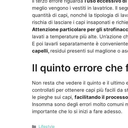
Il terzo errore riguarda
l’uso eccessivo di
meglio vengono i vestiti in lavatrice. Il se
quantità di capi, nonché la tipologia di la
rischia di lasciare i capi insaponati e ric
Attenzione particolare per gli strofinacc
lavati a temperature più alte. Un’azione ch
E poi lavarli separatamente è conveniente
capelli,
residui presenti sul maglione o a
Il quinto errore che f
Non resta che vedere il quinto e il ultimo 
controllati per ottenere capi più facili da s
le pieghe sui capi,
facilitando il processo
Insomma sono degli errori molto comuni m
importante che lo si inizi a fare adesso.
Categorie
Lifestyle