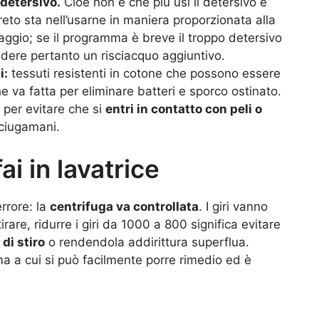
 detersivo.
Cioè non è che più usi il detersivo e
greto sta nell’usarne in maniera proporzionata alla
vaggio; se il programma è breve il troppo detersivo
hiedere pertanto un risciacquo aggiuntivo.
i:
tessuti resistenti in cotone che possono essere
e va fatta per eliminare batteri e sporco ostinato.
 per evitare che si
entri in contatto con peli o
sciugamani.
ai in lavatrice
errore: la
centrifuga va controllata
. I giri vanno
tirare, ridurre i giri da 1000 a 800 significa evitare
 di stiro
o rendendola addirittura superflua.
a a cui si può facilmente porre rimedio ed è