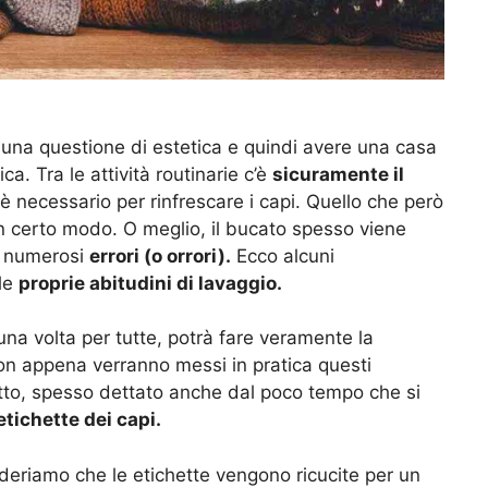
r una questione di estetica e quindi avere una casa
a. Tra le attività routinarie c’è
sicuramente il
 è necessario per rinfrescare i capi. Quello che però
n certo modo. O meglio, il bucato spesso viene
o numerosi
errori (o orrori).
Ecco alcuni
 le
proprie abitudini di lavaggio.
a volta per tutte, potrà fare veramente la
 non appena verranno messi in pratica questi
atto, spesso dettato anche dal poco tempo che si
etichette dei capi.
deriamo che le etichette vengono ricucite per un