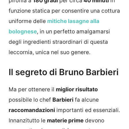
pirofila a
180 gradi
per circa
40 minuti
in
funzione statica per consentire una cottura
uniforme delle
mitiche lasagne alla
bolognese
, in un perfetto amalgamarsi
degli ingredienti straordinari di questa
leccornia, unica nel suo genere.
Il segreto di Bruno Barbieri
Ma per ottenere il
miglior risultato
possibile lo chef
Barbieri
fa alcune
raccomandazioni
importanti ed essenziali.
Innanzitutto le
materie prime
devono