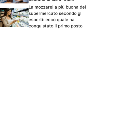
La mozzarella più buona del
supermercato secondo gli
esperti: ecco quale ha
conquistato il primo posto