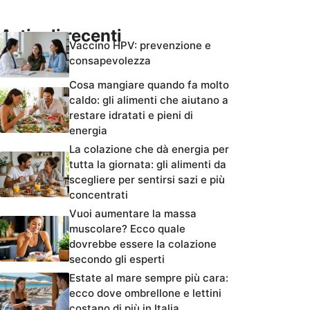
Articoli recenti
Vaccino HPV: prevenzione e
consapevolezza
Cosa mangiare quando fa molto
caldo: gli alimenti che aiutano a
restare idratati e pieni di
energia
La colazione che dà energia per
tutta la giornata: gli alimenti da
scegliere per sentirsi sazi e più
concentrati
Vuoi aumentare la massa
muscolare? Ecco quale
dovrebbe essere la colazione
secondo gli esperti
Estate al mare sempre più cara:
ecco dove ombrellone e lettini
costano di più in Italia