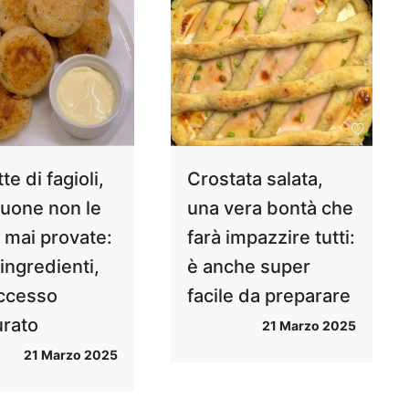
te di fagioli,
Crostata salata,
buone non le
una vera bontà che
 mai provate:
farà impazzire tutti:
ingredienti,
è anche super
ccesso
facile da preparare
urato
21 Marzo 2025
21 Marzo 2025