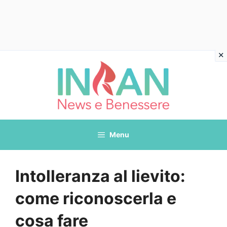
Vai
al
contenuto
Menu
Intolleranza al lievito:
come riconoscerla e
cosa fare