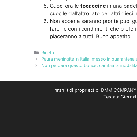
Cuoci ora le
focaccine
in una padel
cuocile dall’altro lato per altri dieci 
Non appena saranno pronte puoi gus
farcirle con i condimenti che prefer
piaceranno a tutti. Buon appetito.
Categorie
Ricette
Paura meningite in Italia: messo in quarantena u
Non perdere questo bonus: cambia la modalità
Inran.it di proprietà di DMM COMPANY S
Testata Giornal
L