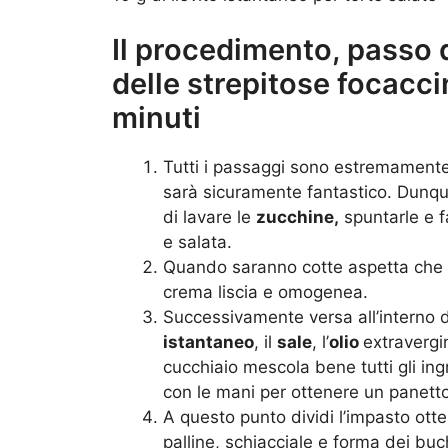
Il procedimento, passo 
delle strepitose focacci
minuti
Tutti i passaggi sono estremamente 
sarà sicuramente fantastico. Dunque
di lavare le
zucchine,
spuntarle e f
e salata.
Quando saranno cotte aspetta che si
crema liscia e omogenea.
Successivamente versa all’interno d
istantaneo
, il
sale
, l’
olio
extravergi
cucchiaio mescola bene tutti gli ing
con le mani per ottenere un panetto
A questo punto dividi l’impasto ott
palline, schiacciale e forma dei buch