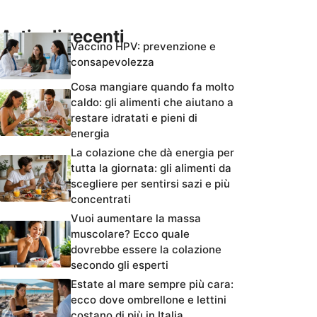
Articoli recenti
Vaccino HPV: prevenzione e
consapevolezza
Cosa mangiare quando fa molto
caldo: gli alimenti che aiutano a
restare idratati e pieni di
energia
La colazione che dà energia per
tutta la giornata: gli alimenti da
scegliere per sentirsi sazi e più
concentrati
Vuoi aumentare la massa
muscolare? Ecco quale
dovrebbe essere la colazione
secondo gli esperti
Estate al mare sempre più cara:
ecco dove ombrellone e lettini
costano di più in Italia