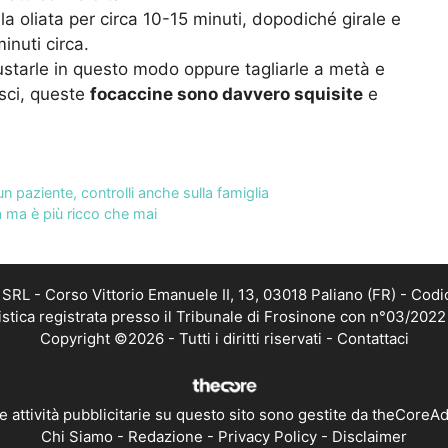
la oliata per circa 10-15 minuti, dopodiché girale e
minuti circa.
tarle in questo modo oppure tagliarle a metà e
isci, queste
focaccine sono davvero squisite
e
n paziente, controlli anche sulla famiglia
 ma è più ricco che mai
RL - Corso Vittorio Emanuele II, 13, 03018 Paliano (FR) - Codi
istica registrata presso il Tribunale di Frosinone con n°03/202
Copyright ©2026 - Tutti i diritti riservati -
Contattaci
e attività pubblicitarie su questo sito sono gestite da theCoreA
Chi Siamo
-
Redazione
-
Privacy Policy
-
Disclaimer