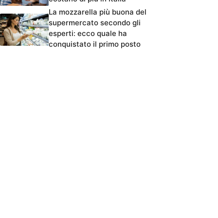
La mozzarella più buona del
supermercato secondo gli
esperti: ecco quale ha
conquistato il primo posto