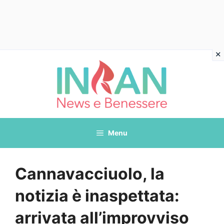
Vai
al
contenuto
Menu
Cannavacciuolo, la
notizia è inaspettata:
arrivata all’improvviso