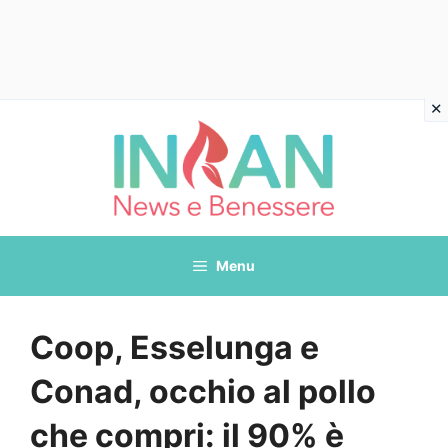
Vai
al
contenuto
Menu
Coop, Esselunga e
Conad, occhio al pollo
che compri: il 90% è